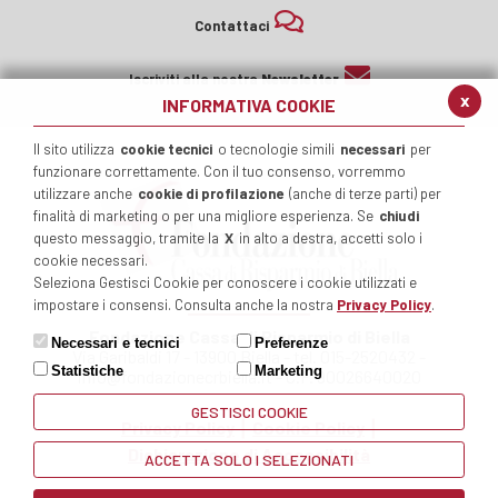
Contattaci
Iscriviti alla nostra
Newsletter
x
INFORMATIVA COOKIE
Il sito utilizza
cookie tecnici
o tecnologie simili
necessari
per
funzionare correttamente. Con il tuo consenso, vorremmo
utilizzare anche
cookie di profilazione
(anche di terze parti) per
finalità di marketing o per una migliore esperienza. Se
chiudi
questo messaggio, tramite la
X
in alto a destra, accetti solo i
cookie necessari.
Seleziona Gestisci Cookie per conoscere i cookie utilizzati e
impostare i consensi. Consulta anche la nostra
Privacy Policy
.
Fondazione Cassa di Risparmio di Biella
Necessari e tecnici
Preferenze
Via Garibaldi 17 - 13900 Biella - tel. 015-2520432 -
Statistiche
Marketing
info@fondazionecrbiella.it - C.F. 90026640020
GESTISCI COOKIE
Privacy Policy
Cookie Policy
Dichiarazione di Accessibilità
ACCETTA SOLO I SELEZIONATI