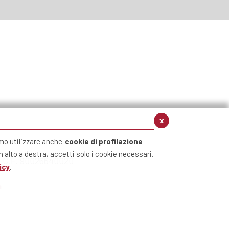
x
mo utilizzare anche
cookie di profilazione
n alto a destra, accetti solo i cookie necessari.
t - C.F. 90026640020
icy
.
à