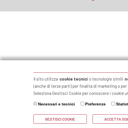
Il sito utilizza
cookie tecnici
o tecnologie simili
n
(anche di terze parti) per finalità di marketing o pe
Via Garibaldi 17 - 
Seleziona Gestisci Cookie per conoscere i cookie ut
Necessari e tecnici
Preferenze
Statis
GESTISCI COOKIE
ACCETTA SOL