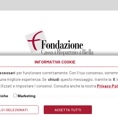
INFORMATIVA COOKIE
ecessari
per funzionare correttamente. Con il tuo consenso, vorrem
Fondazione Cassa di Risparmio di Biella
r una migliore esperienza. Se
chiudi
questo messaggio, tramite la
X
i
13900 Biella - tel. 015-2520432 - info@fondazionecrbiella.i
ilizzati e impostare i consensi. Consulta anche la nostra
Privacy Pol
Privacy Policy
Cookie Policy
Dichiarazione di Accessibilit
tiche
Marketing
Seguici su:
O I SELEZIONATI
ACCETTA TUTTI