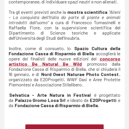
contemporanee, di individuare spazi neutri e non alienati.
Tra gli eventi previsti anche la
mostra scientifica
“Alieni
– La conquista dell’Italia da parte di piante e animali
introdotti dall’uomo”
a cura di Francesco Tomasinelli e
Raffaella Fiore, con la supervisione scientifica del
Dipartimento di Scienze teoriche e applicate
dell’Università degli Studi dell’Insubria.
Inoltre, come di consueto, lo
Spazio Cultura della
Fondazione Cassa di Risparmio di Biella
accoglierà le
opere dei finalisti delle nuove edizioni del
concorso
artistico Be Natural Be Wild
promosso dalla
Fondazione Cassa di Risparmio di Biella, che si chiuderà il
16 gennaio, e di
Nord Ovest Naturae Photo Contest
,
organizzato da E20Progetti, WWF Oasi e Aree Protette
Piemontesi e Associazione Stilelibero.
Selvatica - Arte Natura in Festival
è progettato
da
Palazzo Gromo Losa Srl
e ideato da
E20Progetti
e
da
Fondazione Cassa di Risparmio di Biella.