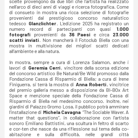
scelte provengono da due libri che l’artista ha realizzato
nell’arco di dieci anni di viaggi e ricerca fotografica. Come
di consueto in mostra una ricca selezione di fotografie
provenienti dal prestigioso concorso naturalistico
tedesco
Glanzlichter
. L’edizione 2025 ha registrato un
numero record di partecipanti con quasi
1.000
fotografi
provenienti da
36 Paesi
e circa
23.000
scatti inviati
. Non mancherà il Fotoclub Biella con una
mostra in multivisione dei migliori scatti dedicati
all’ambiente e alla natura.
In mostra, sempre a cura di Lorenza Salamon, anche i
lavori di
Geremia Cerri
, vincitore della scorsa edizione
del concorso artistico Be Natural/Be Wild promosso dalla
Fondazione Cassa di Risparmio di Biella; a cura di Irene
Finiguerra, si terrà la mostra di
Anna Roberti
, vincitrice
del premio galleria messo a disposizione da BI-BOx Art
Space e menzione speciale della Fondazione Cassa di
Risparmio di Biella nel medesimo concorso. Inoltre, nei
giardini di Palazzo Gromo Losa, il pubblico potrà ammirare
l’installazione di
Michela Cavagna
“The Sociable Waver. A
matter that questions”, in collaborazione con l’artista
sonoro Emiliano Battistini, una scultura in feltro di scarto
e cor-ten che nasce da una riflessione sul tema della co-
abitazione e sulla difficoltà, nelle grandi città