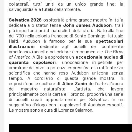
collaterali, tutti uniti da un unico grande fine: la
salvaguardia e la tutela dell’ambiente.
Selvatica 2026
ospiterà la prima grande mostra in Italia
dedicata allo statunitense
John James Audubon
, tra i
più importanti artisti naturalisti della storia. Nato alla fine
del ‘700 nella colonia francese di Santo Domingo, l’attuale
Haiti, Audubon è famoso per le sue
spettacolari
illustrazioni
dedicate agli uccelli del continente
americano, raccolte nel celebre e monumentale
The Birds
of America
. A Biella approderà un
eccezionale nucleo di
quaranta capolavori
, un’occasione irripetibile per
ammirare dal vivo la potenza espressiva e la raffinatezza
scientifica che hanno reso Audubon un’icona senza
tempo. A corollario di questa grande mostra, in
esposizione le sculture di
Alice Zanin
dedicate all’opera
del maestro naturalista. L’artista, che lavora
principalmente con la carta e il bronzo, proporrà una serie
di uccelli creati appositamente per Selvatica, in un
suggestivo dialogo con i capolavori di Audubon esposti.
Le mostre sono a cura di Lorenza Salamon.