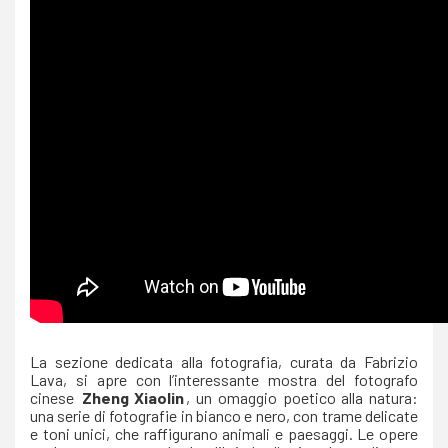
La sezione dedicata alla fotografia, curata da Fabrizio
Lava, si apre con l’interessante mostra del fotografo
cinese
Zheng Xiaolin
, un omaggio poetico alla natura:
una serie di fotografie in bianco e nero, con trame delicate
e toni unici, che raffigurano animali e paesaggi. Le opere