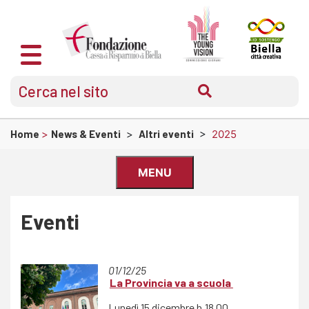
Home
>
News & Eventi
>
Altri eventi
>
2025
MENU
Eventi
01/12/25
La Provincia va a scuola
Lunedì 15 dicembre h.18.00