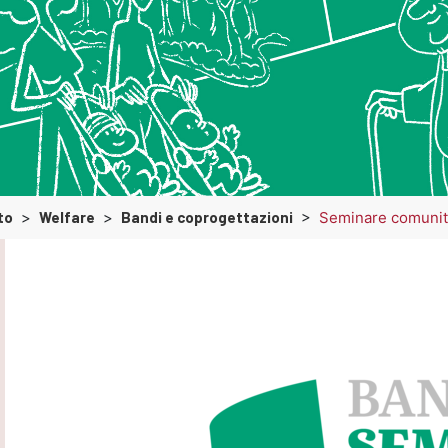
to
>
Welfare
>
Bandi e coprogettazioni
>
Seminare comunit