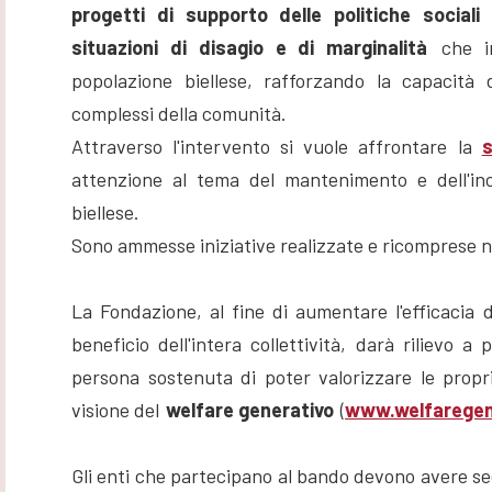
progetti di supporto delle politiche sociali
situazioni di disagio e di marginalità
che in
popolazione biellese, rafforzando la capacità 
complessi della comunità.
Attraverso l'intervento si vuole affrontare la
s
attenzione al tema del mantenimento e dell'inc
biellese.
Sono ammesse iniziative realizzate e ricomprese ne
La Fondazione, al fine di aumentare l'efficacia de
beneficio dell'intera collettività, darà rilievo a
persona sostenuta di poter valorizzare le propri
visione del
welfare generativo
(
www.welfaregene
Gli enti che partecipano al bando devono avere sede