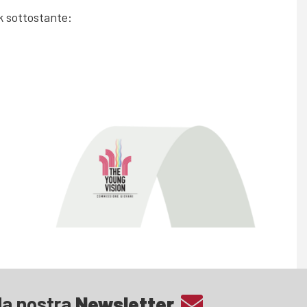
k sottostante:
lla nostra
Newsletter