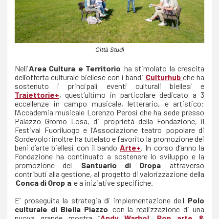
Città Studi
Nell’
Area Cultura e Territorio
ha stimolato la crescita
dell’offerta culturale biellese con i bandi
Culturhub
che ha
sostenuto i principali eventi culturali biellesi e
Traiettorie+
, quest’ultimo in particolare dedicato a 3
eccellenze in campo musicale, letterario, e artistico:
l’Accademia musicale Lorenzo Perosi che ha sede presso
Palazzo Gromo Losa, di proprietà della Fondazione, il
Festival Fuoriluogo e l’Associazione teatro popolare di
Sordevolo; inoltre ha tutelato e favorito la promozione dei
beni d’arte biellesi con il bando
Arte+
. In corso d’anno la
Fondazione ha continuato a sostenere lo sviluppo e la
promozione del
Santuario di Oropa
attraverso
contributi alla gestione, al progetto di valorizzazione della
Conca di Orop
a
e a iniziative specifiche.
E’ proseguita la strategia di implementazione de
l Polo
culturale di Biella Piazzo
con la realizzazione di una
nuova grande mostra “
Andy Warhol. Pop arte &